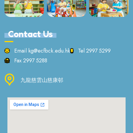
Contact Us
Email
kg@ecfbck.edu.hk
Tel
2997 5299
Fax
2997 5288
九龍慈雲山慈康邨