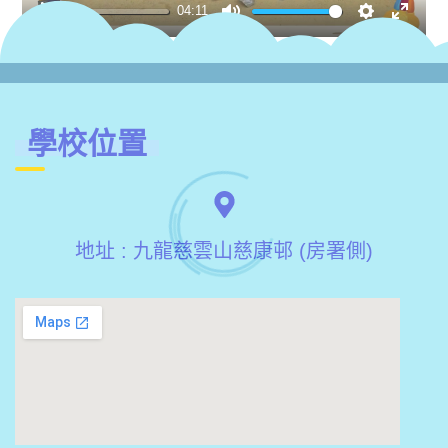
04:11
Play
Mute
Settings
Enter
fullsc
學校位置
地址 : 九龍慈雲山慈康邨 (房署側)