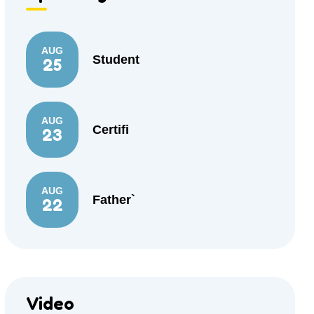
AUG
Student
25
AUG
Certifi
23
AUG
Father`
22
Video